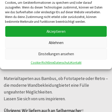
Cookies, um Geräteinformationen zu speichern und/oder darauf
Tapeten – Traumhafte Wandbekleidungen
zuzugreifen. Wenn du diesen Technologien zustimmst, können wir Daten
wie das Surfverhalten oder eindeutige IDs auf dieser Website verarbeiten.
Wenn du deine Zustimmung nicht erteilst oder zurückziehst, können
Nachdem die Wände jahrelang meist mit Raufasertapete
bestimmte Merkmale und Funktionen beeinträchtigt werden.
bekleidet wurden, sind Tapeten wieder voll im Trend.
Akzeptieren
Sie sind aus Gestaltungskonzepten nicht mehr
wegzudenken.
Ablehnen
Ob samtige Flocktapeten, Vliestapeten mit floralem
Dessin, poppigen Ornamenten oder Streifen,
Einstellungen ansehen
handgedruckte Leimtapeten, Tapeten mit Perlen
Cookie-Richtlinie
Datenschutz
Kontakt
versetzt oder
Materialtapeten aus Bambus, ob Fototapete oder Retro –
die moderne Wandbekleidungbietet eine Fülle
ungeahnter Möglichkeiten.
Lassen Sie sich von uns inspirieren.
Übrigens: Wir liefern auch an Selbermacher
!